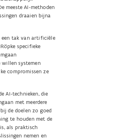
“De meeste AI-methoden
issingen draaien bijna
, een tak van artificiële
 Röpke specifieke
 omgaan
e willen systemen
elke compromissen ze
e AI-technieken, die
omgaan met meerdere
bij de doelen zo goed
ning te houden met de
s, als praktisch
slissingen nemen en