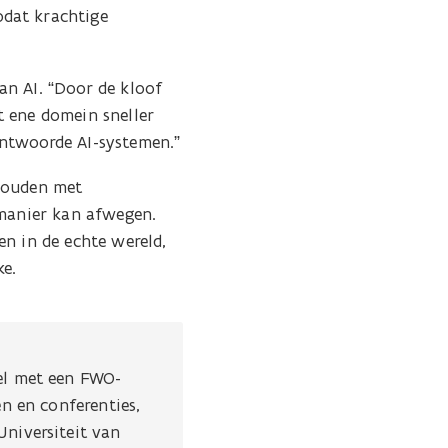
odat krachtige
an AI. “Door de kloof
t ene domein sneller
antwoorde AI-systemen.”
 houden met
 manier kan afwegen.
en in de echte wereld,
ke.
sel met een FWO-
en en conferenties,
Universiteit van