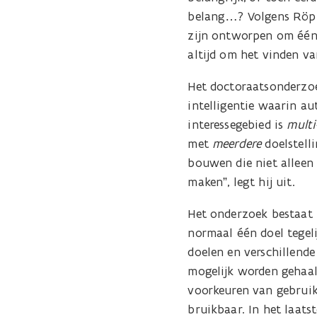
belang…? Volgens Röpke
zijn ontworpen om één d
altijd om het vinden v
Het doctoraatsonderzo
intelligentie waarin a
interessegebied is
multi
met
meerdere
doelstell
bouwen die niet alleen
maken”, legt hij uit.
Het onderzoek bestaat u
normaal één doel tegel
doelen en verschillend
mogelijk worden gehaal
voorkeuren van gebruike
bruikbaar. In het laat