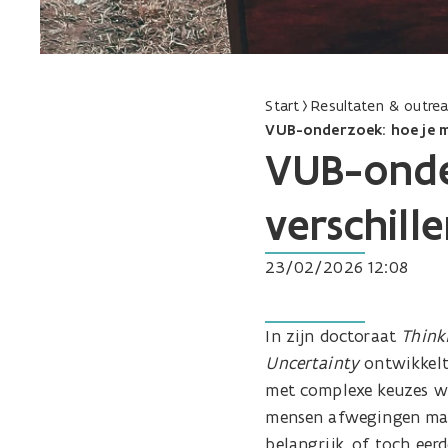
Start
Resultaten & outre
VUB-onderzoek: hoe je me
VUB-onde
verschill
23/02/2026 12:08
In zijn doctoraat
Think
Uncertainty
ontwikkelt
met complexe keuzes wa
mensen afwegingen make
belangrijk, of toch eer