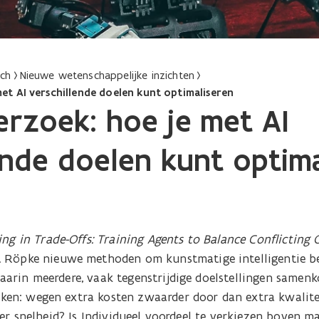
ach
Nieuwe wetenschappelijke inzichten
t AI verschillende doelen kunt optimaliseren
rzoek: hoe je met AI
ende doelen kunt optima
ing in Trade-Offs: Training Agents to Balance Conflicting 
 Röpke nieuwe methoden om kunstmatige intelligentie b
arin meerdere, vaak tegenstrijdige doelstellingen samen
n: wegen extra kosten zwaarder door dan extra kwaliteit
der snelheid? Is Individueel voordeel te verkiezen boven m