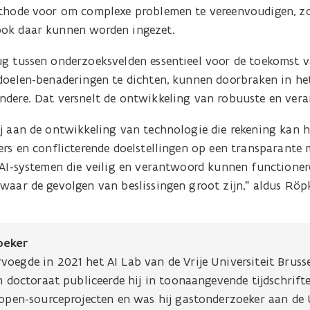
ethode voor om complexe problemen te vereenvoudigen, z
ook daar kunnen worden ingezet.
ug tussen onderzoeksvelden essentieel voor de toekomst v
idoelen-benaderingen te dichten, kunnen doorbraken in he
ndere. Dat versnelt de ontwikkeling van robuuste en ver
ij aan de ontwikkeling van technologie die rekening kan
ders en conflicterende doelstellingen op een transparante
 AI-systemen die veilig en verantwoord kunnen functioner
waar de gevolgen van beslissingen groot zijn,” aldus Röp
oeker
voegde in 2021 het AI Lab van de Vrije Universiteit Brus
jn doctoraat publiceerde hij in toonaangevende tijdschrift
 open-sourceprojecten en was hij gastonderzoeker aan de 