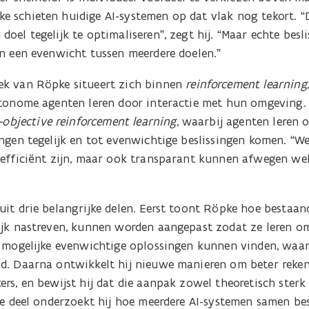
 schieten huidige AI-systemen op dat vlak nog tekort. 
oel tegelijk te optimaliseren”, zegt hij. “Maar echte besl
an een evenwicht tussen meerdere doelen.”
ek van Röpke situeert zich binnen
reinforcement learning
utonome agenten leren door interactie met hun omgeving.
-objective reinforcement learning
, waarbij agenten leren
ingen tegelijk en tot evenwichtige beslissingen komen. “W
 efficiënt zijn, maar ook transparant kunnen afwegen w
it drie belangrijke delen. Eerst toont Röpke hoe bestaand
ijk nastreven, kunnen worden aangepast zodat ze leren 
e mogelijke evenwichtige oplossingen kunnen vinden, waar
d. Daarna ontwikkelt hij nieuwe manieren om beter reke
rs, en bewijst hij dat die aanpak zowel theoretisch sterk i
ste deel onderzoekt hij hoe meerdere AI-systemen samen be