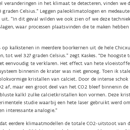
el veranderingen in het klimaat te detecteren, vinden we 
30 graden Celsius.” Leggen paleoklimatologen en medeaut
 uit. "In dit geval wilden we ook zien of we deze technie
slagen, waar processen plaatsvinden die te maken hebben
 op kalkstenen in meerdere boorkernen uit de hele Chicxu
, tot wel 327 graden Celsius.” zegt Kaskes. “De hoogste 
 eenvoudig te verklaren. Het effect van hete vloeistoffe
 systeem binnenin de krater was niet genoeg. Toen ik sta
 blokvormige kristallen van calciet. Door de intense schok
2 af, maar een groot deel van het CO2 bleef binnenin de
bluste kalk) zulke calcietkristallen kon vormen. Deze krist
erimentele studie waarbij een hete laser gebruikt werd om
n interessante analogie.”
dat eerdere klimaatmodellen de totale CO2-uitstoot van 