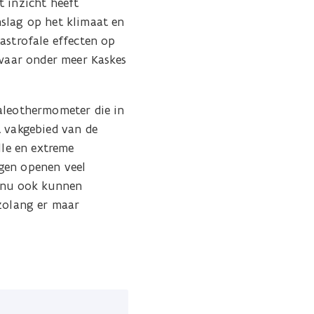
t inzicht heeft
nslag op het klimaat en
astrofale effecten op
 waar onder meer Kaskes
paleothermometer die in
t vakgebied van de
lle en extreme
ngen openen veel
 nu ook kunnen
 zolang er maar
.