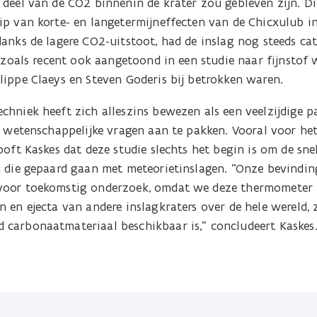
deel van de CO2 binnenin de krater zou gebleven zijn. Di
ip van korte- en langetermijneffecten van de Chicxulub i
anks de lagere CO2-uitstoot, had de inslag nog steeds cat
, zoals recent ook aangetoond in een studie naar fijnstof
lippe Claeys en Steven Goderis bij betrokken waren.
chniek heeft zich alleszins bewezen als een veelzijdige 
e wetenschappelijke vragen aan te pakken. Vooral voor he
ooft Kaskes dat deze studie slechts het begin is om de sne
n die gepaard gaan met meteorietinslagen. "Onze bevindi
voor toekomstig onderzoek, omdat we deze thermometer
 en ejecta van andere inslagkraters over de hele wereld,
carbonaatmateriaal beschikbaar is," concludeert Kaskes