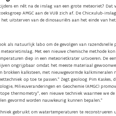
tijdens en nét na de inslag van een grote meteoriet? Dat
oeksgroep AMGC aan de VUB zich af. De Chicxulub-inslag
et uitsterven van de dinosauriërs aan het einde van het 
ook als natuurlijk labo om de gevolgen van razendsnelle 
en meteorietinslag. Met een nieuwe chemische methode kon
emperaturen diep in een meteorietkrater uitvoeren. De eer
lijven ongrijpbaar omdat het meeste materiaal gewoonwe
n brokken kalksteen, met nieuwgevormde kalkmineralen ne
ttechniek op toe te passen.” Zegt geoloog Pim Kaskes, die
ologie, Milieuveranderingen en Geochemie (AMGC) promov
otope thermometry”, een nieuwe techniek waarmee we de
ielen gevormd worden nauwkeurig kunnen bepalen.”
chniek gebruikt om watertemperaturen te reconstrueren u