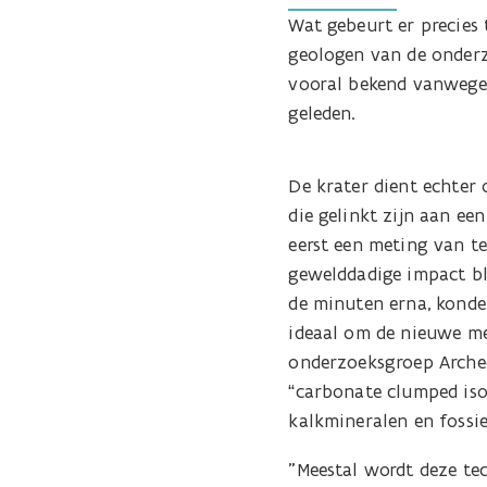
Wat gebeurt er precies 
geologen van de onderz
vooral bekend vanwege h
geleden.
De krater dient echter 
die gelinkt zijn aan e
eerst een meting van t
gewelddadige impact b
de minuten erna, konde
ideaal om de nieuwe mee
onderzoeksgroep Arche
“carbonate clumped is
kalkmineralen en foss
"Meestal wordt deze te