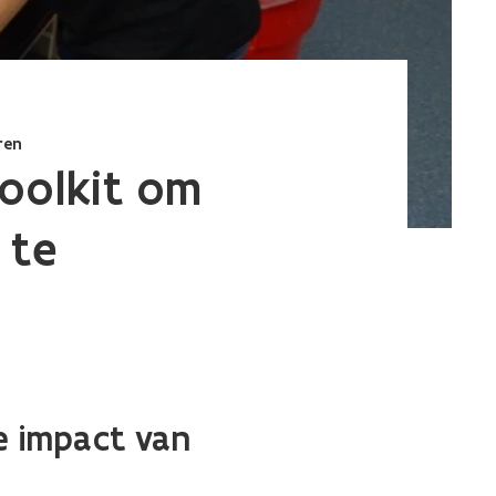
ren
oolkit om
 te
 impact van