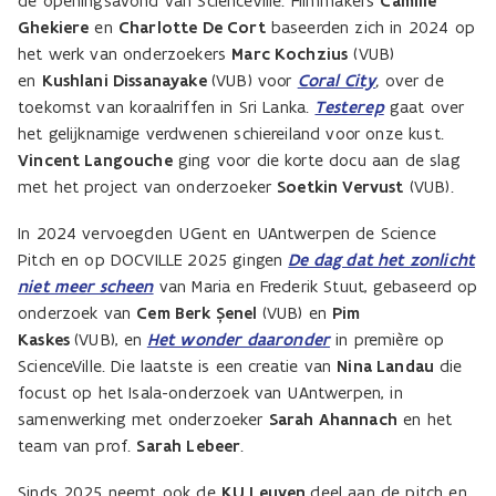
de openingsavond van ScienceVille. Filmmakers
Camille
Ghekiere
en
Charlotte De Cort
baseerden zich in 2024 op
het werk van onderzoekers
Marc Kochzius
(VUB)
en
Kushlani Dissanayake
(VUB) voor
Coral City
,
over de
toekomst van koraalriffen in Sri Lanka.
Testerep
gaat over
het gelijknamige verdwenen schiereiland voor onze kust.
Vincent Langouche
ging voor die korte docu aan de slag
met het project van onderzoeker
Soetkin Vervust
(VUB).
In 2024 vervoegden UGent en UAntwerpen de Science
Pitch en op DOCVILLE 2025 gingen
De dag dat het zonlicht
niet meer scheen
van Maria en Frederik Stuut, gebaseerd op
onderzoek van
Cem Berk Şenel
(VUB) en
Pim
Kaskes
(VUB), en
Het wonder daaronder
in première op
ScienceVille. Die laatste is een creatie van
Nina Landau
die
focust op het Isala-onderzoek van UAntwerpen, in
samenwerking met onderzoeker
Sarah Ahannach
en het
team van prof.
Sarah Lebeer
.
Sinds 2025 neemt ook de
KU Leuven
deel aan de pitch en