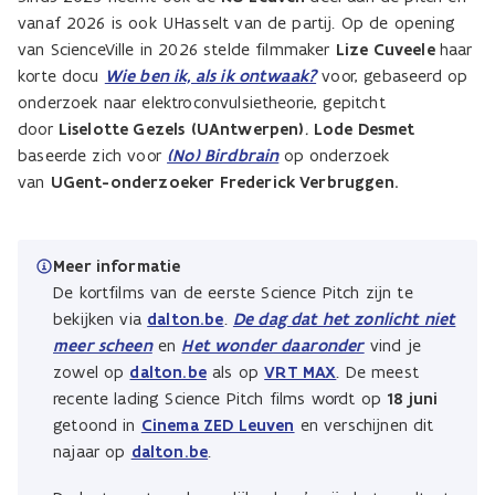
vanaf 2026 is ook UHasselt van de partij. Op de opening
van ScienceVille in 2026 stelde filmmaker
Lize Cuveele
haar
korte docu
Wie ben ik, als ik ontwaak?
voor, gebaseerd op
onderzoek naar elektroconvulsietheorie, gepitcht
door
Liselotte Gezels
(UAntwerpen)
.
Lode Desmet
baseerde zich voor
(No) Birdbrain
op onderzoek
van
UGent-onderzoeker Frederick Verbruggen.
Meer informatie
De kortfilms van de eerste Science Pitch zijn te
bekijken via
dalton.be
.
De dag dat het zonlicht niet
meer scheen
en
Het wonder daaronder
vind je
zowel op
dalton.be
als op
VRT MAX
. De meest
recente lading Science Pitch films wordt op
18 juni
getoond in
Cinema ZED Leuven
en verschijnen dit
najaar op
dalton.be
.