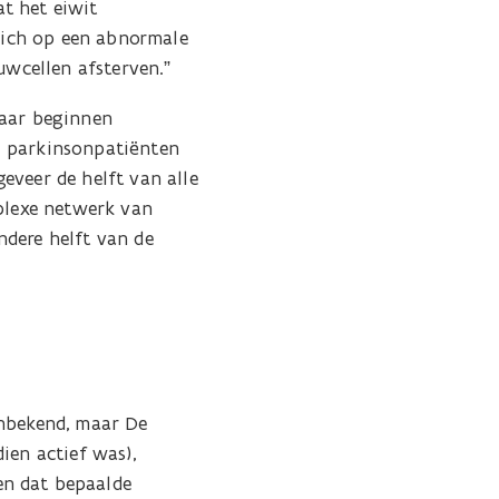
t het eiwit
 zich op een abnormale
uwcellen afsterven.”
daar beginnen
l parkinsonpatiënten
eveer de helft van alle
mplexe netwerk van
ndere helft van de
onbekend, maar De
ien actief was),
en dat bepaalde