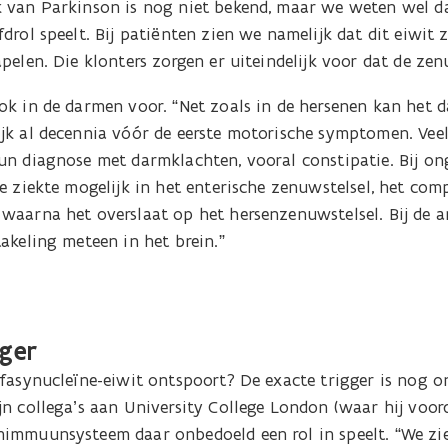
 van Parkinson is nog niet bekend, maar we weten wel da
drol speelt. Bij patiënten zien we namelijk dat dit eiwit
pelen. Die klonters zorgen er uiteindelijk voor dat de zen
ok in de darmen voor. “Net zoals in de hersenen kan het 
jk al decennia vóór de eerste motorische symptomen. Vee
n diagnose met darmklachten, vooral constipatie. Bij ong
e ziekte mogelijk in het enterische zenuwstelsel, het co
waarna het overslaat op het hersenzenuwstelsel. Bij de a
akeling meteen in het brein.”
iger
lfasynucleïne-eiwit ontspoort? De exacte trigger is nog 
n collega’s aan University College London (waar hij voord
immuunsysteem daar onbedoeld een rol in speelt. “We zi