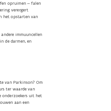
ffen opruimen – falen
ering verergert
in het opstarten van
ie andere immuuncellen
in de darmen, en
ekte van Parkinson? Om
urs ter waarde van
 onderzoekers uit het
 bouwen aan een