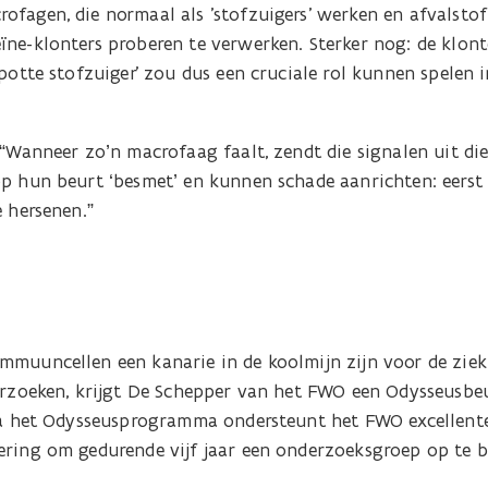
ofagen, die normaal als 'stofzuigers' werken en afvalsto
ne-klonters proberen te verwerken. Sterker nog: de klont
apotte stofzuiger' zou dus een cruciale rol kunnen spelen 
 “Wanneer zo’n macrofaag faalt, zendt die signalen uit d
op hun beurt ‘besmet’ en kunnen schade aanrichten: eerst 
e hersenen.”
mmuuncellen een kanarie in de koolmijn zijn voor de zi
derzoeken, krijgt De Schepper van het FWO een Odysseusbe
Via het Odysseusprogramma ondersteunt het FWO excellente
ering om gedurende vijf jaar een onderzoeksgroep op te