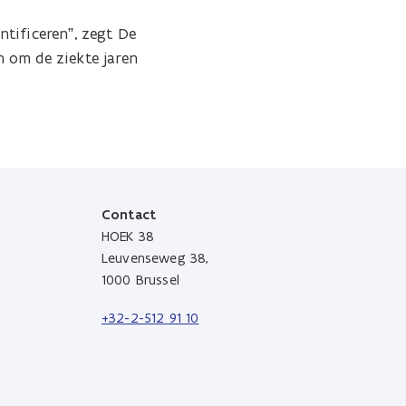
tificeren”, zegt De
 om de ziekte jaren
Contact
HOEK 38
Leuvenseweg 38,
1000 Brussel
+32-2-512 91 10