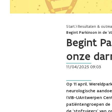
Start
Resultaten & outre
Begint Parkinson in de ‘
Begint Pa
onze da
11/04/2025 09:03
Op 11 april, Wereldpa
neurologische aandoen
(VIB-UAntwerpen Cent
patiëntengroepen de e
de ‘stofzuigers’ van