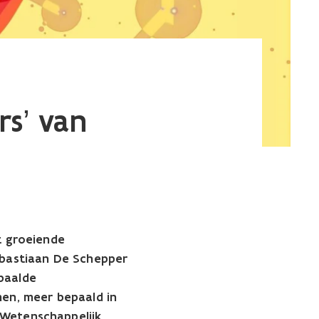
rs’ van
t groeiende
ebastiaan De Schepper
paalde
men, meer bepaald in
 Wetenschappelijk