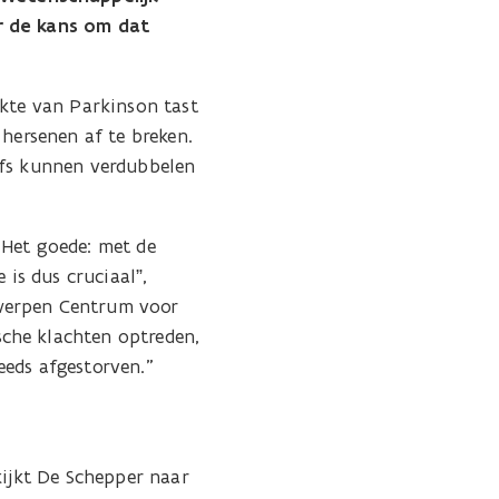
ar de kans om dat
ekte van Parkinson tast
 hersenen af te breken.
lfs kunnen verdubbelen
 Het goede: met de
is dus cruciaal”,
twerpen Centrum voor
che klachten optreden,
eeds afgestorven."
kijkt De Schepper naar