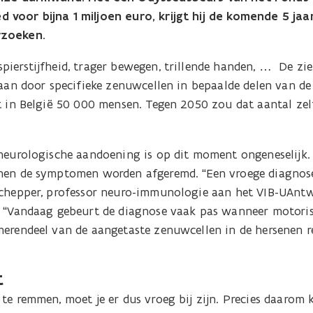
 voor bijna 1 miljoen euro, krijgt hij de komende 5 ja
rzoeken.
pierstijfheid, trager bewegen, trillende handen, … De zi
 aan door specifieke zenuwcellen in bepaalde delen van de
ft in België 50 000 mensen. Tegen 2050 zou dat aantal ze
 neurologische aandoening is op dit moment ongeneselijk.
nen de symptomen worden afgeremd. “Een vroege diagnose 
 Schepper, professor neuro-immunologie aan het VIB-UAn
. “Vandaag gebeurt de diagnose vaak pas wanneer motoris
merendeel van de aangetaste zenuwcellen in de hersenen r
t
te remmen, moet je er dus vroeg bij zijn. Precies daarom 